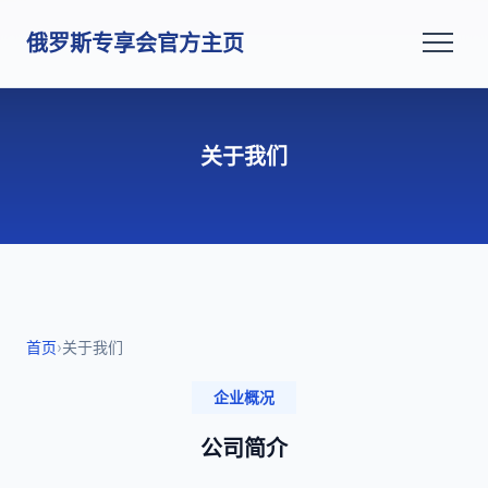
俄罗斯专享会官方主页
关于我们
首页
›
关于我们
企业概况
公司简介