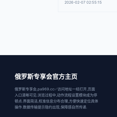
2026-02-07 02:55:15
俄罗斯专享会官方主页
俄罗斯专享会,pa969.cc✅访问地址一经打开,页面
入口清晰可见.浏览过程中,动作流程设置模块成为停
顿点.界面简洁,校准信息分布合理,方便快速定位具体
操作.数据传输提示隐约出现,保障感自然传递.