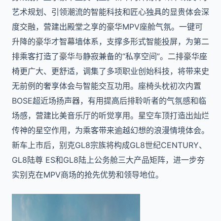
艺术规划、引领潮流的智能科技和匠心独具的显贵体会深
度交融，营建出殿堂之享的豪华MPV座舱气氛。一键可
升降的豪华才智幕墙体系，支撑多形式智能投屏，为第二
排乘客打造了豪华与静寂兼备的“私享空间”。二排豪华座
椅更广大、更舒适，调集了多项职业创始科技，将带来史
无前例的奢享体会与智能交互功用。座椅头枕初次内置
BOSE超近场扬声器，有用提高后排聆听者的气氛感和临
场感，营建比美音乐厅的听觉享用。星空车顶打造出灿烂
传神的星空作用，为乘客带来逾越幻想的浪漫情境体会。
新车上市后，别克GL8宗族将构成GL8世纪CENTURY、
GL8陆尊 ES和GL8陆上公务舱三大产品矩阵，进一步夯
实别克在MPV商场的抢先优势和领导地位。