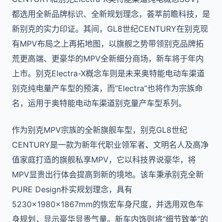
都选用全新品牌标识、全新规划理念，荟萃前瞻科技，是
新别克的实力印证。其间，GL8世纪CENTURY在别克现
有MPV布局之上再拓地图，以旗舰之势带领别克品牌拓
荒更高端、更豪华的MPV全新细分商场，新车将于年内
上市。别克Electra-X概念车则是未来奥特能电动车渠道
别克纯电量产车型的预演，而“Electra”也将作为宗族命
名，运用于奥特能电动车渠道别克量产车型系列。
作为别克MPV宗族的全新旗舰车型，别克GL8世纪
CENTURY是一款为新年代职业领军者、文明名人及高净
值家庭打造的旗舰私享MPV，它以科技界说豪华，将
MPV显贵出行体会提高到新的境地。该车秉承别克全新
PURE Design朴实规划理念，具有
5230×1980×1867mm的恢宏车身尺度，并选用双色车
身规划，显示豪华显贵气量。新车内饰则将“细节致美”的