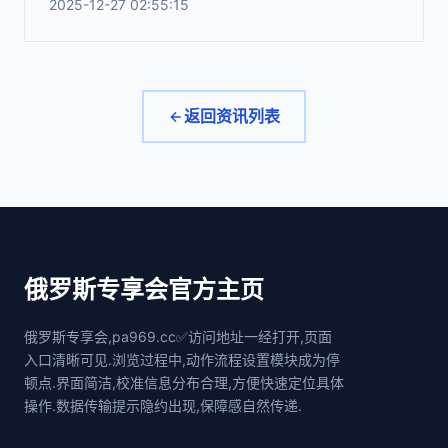
2025-12-27 02:55:15
返回资讯列表
俄罗斯专享会官方主页
俄罗斯专享会,pa969.cc✅访问地址一经打开,页面
入口清晰可见.浏览过程中,动作流程设置模块成为停
顿点.界面简洁,校准信息分布合理,方便快速定位具体
操作.数据传输提示隐约出现,保障感自然传递.