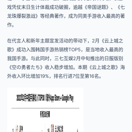
戏凭仗末日生计体裁成功破圈，逾越《帝国谜题》、《七
龙珠爆裂激战》等经典著作，成为同类手游收入最高的著
作。
在代言人和新年主题宣发活动的带动下，2月《云上城之
歌》成功入围韩国手游热销榜TOP5，是当地收入最高的
我国手游。与此同时，三七互娱2月中旬推出的日服版别
《空の勇者たち》收入稳步增加。本期《云上城之歌》海
外收入环比增加19%，排名行进7位至第16名。