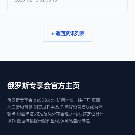
返回资讯列表
俄罗斯专享会官方主页
俄罗斯专享会,pa969.cc✅访问地址一经打开,页面
入口清晰可见.浏览过程中,动作流程设置模块成为停
顿点.界面简洁,校准信息分布合理,方便快速定位具体
操作.数据传输提示隐约出现,保障感自然传递.