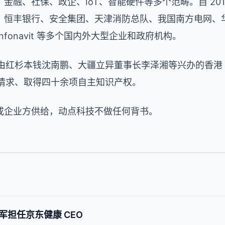
金融、社保、政企、IoT、智能硬件等多个范畴。自 20
、恒丰银行、安全集团、天津消防总队、我国南方电网、
Infonavit 等多个国内外大型企业和政府机构。
完结由红杉本钱沈南鹏、大疆立异董事长李泽湘等兴办的香港 X 
月，其请求、取得四十余项自主知识产权。
或企业方供给，动点科技不做任何背书。
担任京东健康 CEO