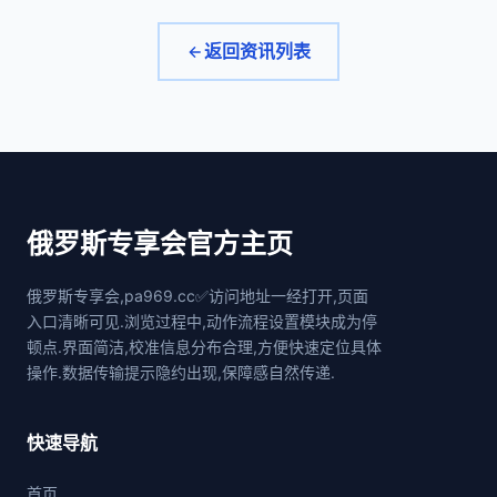
返回资讯列表
俄罗斯专享会官方主页
俄罗斯专享会,pa969.cc✅访问地址一经打开,页面
入口清晰可见.浏览过程中,动作流程设置模块成为停
顿点.界面简洁,校准信息分布合理,方便快速定位具体
操作.数据传输提示隐约出现,保障感自然传递.
快速导航
首页