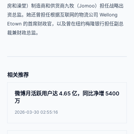
房和澡堂）制造商和供货商九牧（Jomoo）担任战略出
资总监。她还曾担任根据互联网的物流公司 Wellong
Etown 的首席财政官，以及曾在纽约梅隆银行担任副总
裁兼财政总监。
相关推荐
微博月活跃用户达 4.65 亿，同比净增 5400
万
2026-03-30 02:55:16