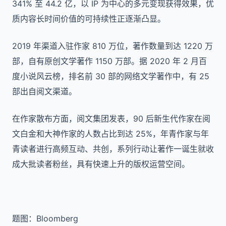
341% 至 44.2 亿，以 IP 为中心的多元变现获得效果，优
质内容长时间价值的可持续性正逐渐凸显。
2019 年渠道入驻作家 810 万位，著作数量到达 1220 万
部，自有原创文学著作 1150 万部。据 2020 年 2 月百
度小说风云榜，排名前 30 部的网络文学著作中，有 25
部出自阅文渠道。
在作家散布方面，阅文集团发表，90 后新生代作家在阅
文白金和大神作家的人数占比到达 25%，年青作家与年
青读者进行高频互动、共创，系列行动让著作一诞生就收
成大批读者粉丝，具有快速上升的版权运营空间。
题图：Bloomberg