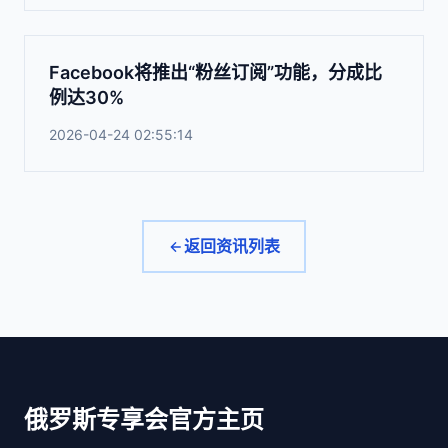
Facebook将推出“粉丝订阅”功能，分成比
例达30%
2026-04-24 02:55:14
返回资讯列表
俄罗斯专享会官方主页