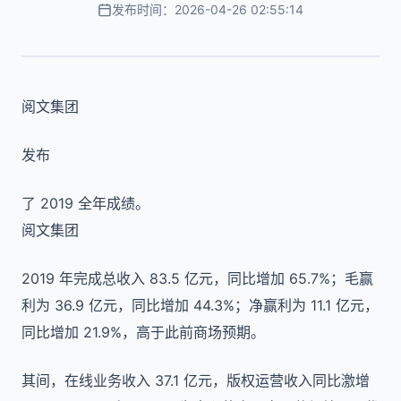
发布时间：2026-04-26 02:55:14
阅文集团
发布
了 2019 全年成绩。
阅文集团
2019 年完成总收入 83.5 亿元，同比增加 65.7%；毛赢
利为 36.9 亿元，同比增加 44.3%；净赢利为 11.1 亿元，
同比增加 21.9%，高于此前商场预期。
其间，在线业务收入 37.1 亿元，版权运营收入同比激增