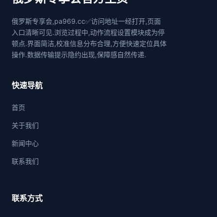
俄罗斯专享会,pa969.cc✅访问地址一经打开,页面
入口清晰可见.浏览过程中,动作流程设置模块成为停
顿点.界面简洁,校准信息分布合理,方便快速定位具体
操作.数据传输提示隐约出现,保障感自然传递.
快速导航
首页
关于我们
新闻中心
联系我们
联系方式