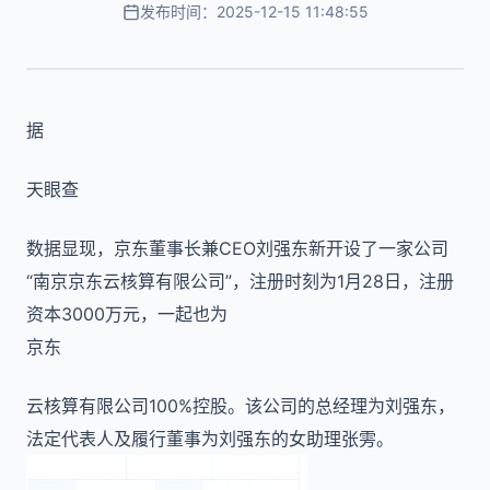
发布时间：2025-12-15 11:48:55
据
天眼查
数据显现，京东董事长兼CEO刘强东新开设了一家公司
“南京京东云核算有限公司”，注册时刻为1月28日，注册
资本3000万元，一起也为
京东
云核算有限公司100%控股。该公司的总经理为刘强东，
法定代表人及履行董事为刘强东的女助理张雱。