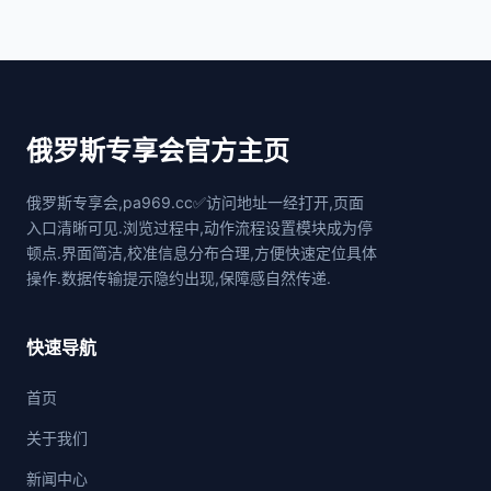
俄罗斯专享会官方主页
俄罗斯专享会,pa969.cc✅访问地址一经打开,页面
入口清晰可见.浏览过程中,动作流程设置模块成为停
顿点.界面简洁,校准信息分布合理,方便快速定位具体
操作.数据传输提示隐约出现,保障感自然传递.
快速导航
首页
关于我们
新闻中心