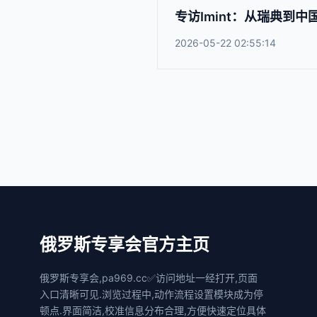
专访Imint：从瑞典到
2026-05-22 02:55:14
俄罗斯专享会官方主页
俄罗斯专享会,pa969.cc✅访问地址一经打开,页面
入口清晰可见.浏览过程中,动作流程设置模块成为停
顿点.界面简洁,校准信息分布合理,方便快速定位具体