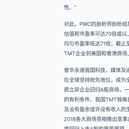
性。”
对此，PWC的剖析师剖析结
估值和市盈率可达70倍或以
均匀市盈率抵达71倍；截止至
TMT企业到美国和香港商
普华永道我国科技、媒体及通
在全球坚持抢先地位，成为全
质立异企业回归A股商场，
的有利条件。我国TMT独
及没有盈余或许没有收入的生
2018各大商场竞相推出变
兽回归上市A股的愿景展望