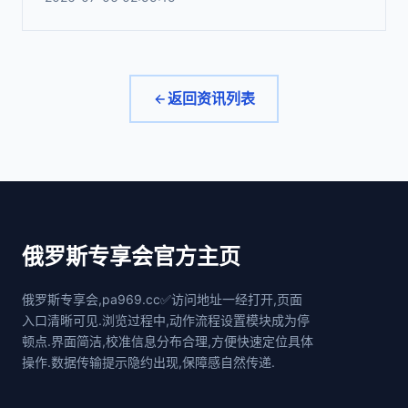
返回资讯列表
俄罗斯专享会官方主页
俄罗斯专享会,pa969.cc✅访问地址一经打开,页面
入口清晰可见.浏览过程中,动作流程设置模块成为停
顿点.界面简洁,校准信息分布合理,方便快速定位具体
操作.数据传输提示隐约出现,保障感自然传递.