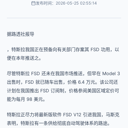
发布时间：2026-05-25 02:55:14
据路透社报导
，特斯拉我国正在预备向有关部门存案其 FSD 功用，以
便在本年推送之。
尽管特斯拉 FSD 还未在我国市场推送，但早在 Model 3
出售时，FSD 就已随车出售，价格 6.4 万元。该公司还
计划在我国推出 FSD 订阅制，价格参阅美国区域定价可
能为每月 98 美元。
特斯拉正尽力将最新版软件 FSD V12 引进我国，马斯克
表明，特斯拉有一条供给彻底自动驾驶体系的路途。