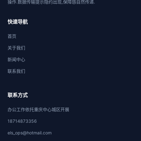
操作.数据传输提示隐约出现,保障感自然传递.
快速导航
首页
关于我们
新闻中心
联系我们
联系方式
办公工作依托重庆中心城区开展
18714873356
els_ops@hotmail.com