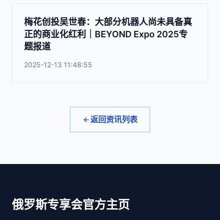
梅花创投吴世春：大部分机器人尚未具备真
正的商业化红利｜BEYOND Expo 2025专
题报道
2025-12-13 11:48:55
返回资讯列表
俄罗斯专享会官方主页