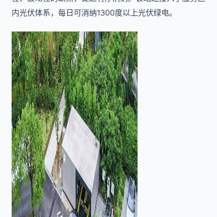
内光伏体系，每日可消纳1300度以上光伏绿电。