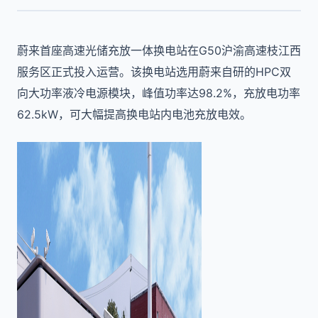
蔚来首座高速光储充放一体换电站在G50沪渝高速枝江西
服务区正式投入运营。该换电站选用蔚来自研的HPC双
向大功率液冷电源模块，峰值功率达98.2%，充放电功率
62.5kW，可大幅提高换电站内电池充放电效。