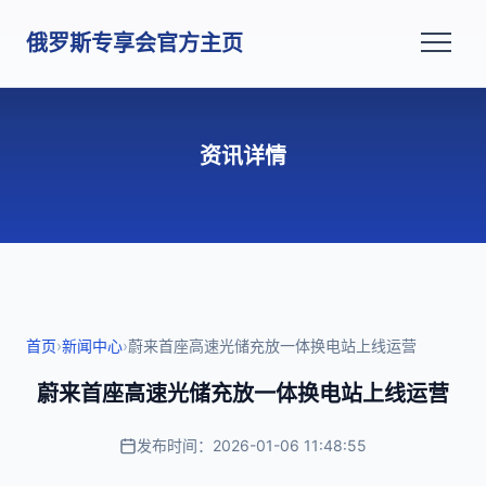
俄罗斯专享会官方主页
资讯详情
首页
›
新闻中心
›
蔚来首座高速光储充放一体换电站上线运营
蔚来首座高速光储充放一体换电站上线运营
发布时间：2026-01-06 11:48:55