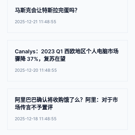
马斯克会让特斯拉完蛋吗？
2025-12-21 11:48:55
Canalys：2023 Q1 西欧地区个人电脑市场
骤降 37%，复苏在望
2025-12-20 11:48:55
阿里巴巴确认将收购饿了么？阿里：对于市
场传言不予置评
2025-12-18 11:48:55