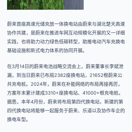
蔚来首座高速光储充放一体换电站由蔚来与湖北楚天高速
协作共建，是蔚来在推进车网互动规模化开展的又一详细
实践，也将助力动力绿色低碳转型，助推电动汽车充换电
基础设施和新式电力体系的协同开展。
在3月14日的蔚来电池战略交流会上，蔚来董事长李斌泄
漏，到当日蔚来已布局2382座换电站，21652根蔚来公
共充电桩。2024年，蔚来在补能网络的布局再接再厉，
方案年末累计建成3310+座换电站、41000+根充电桩。
据悉，本年4月份，蔚来将布局第四代换电站，新建的第
四代换电站将能够一起服务于蔚来、乐道以及协作车企的
换电车型。