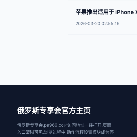
苹果推出适用于 iPhone 
2026-03-20 02:55:16
俄罗斯专享会官方主页
俄罗斯专享会,pa969.cc✅访问地址一经打开,页面
入口清晰可见.浏览过程中,动作流程设置模块成为停