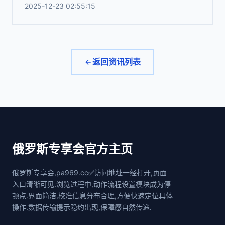
2025-12-23 02:55:15
返回资讯列表
俄罗斯专享会官方主页
俄罗斯专享会,pa969.cc✅访问地址一经打开,页面
入口清晰可见.浏览过程中,动作流程设置模块成为停
顿点.界面简洁,校准信息分布合理,方便快速定位具体
操作.数据传输提示隐约出现,保障感自然传递.