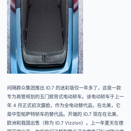
间隔群众集团推出 ID.7 的迷彩版仅一年多了，这是一款
专为高管规划的五门掀背式电动轿车。该电动轿车于上一
年 4 月正式初次露脸，作为全电动替代品，在北美，它
是中型帕萨特轿车的替代品。开端的 ID.7 现在在北美、
欧洲和我国出售（称为 ID.7 Vizzion）。上一年夏天在德