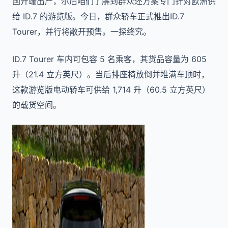
国开端出产，尔后咱们了解到群众还方案专门针对欧洲供
给 ID.7 的游览版。今日，群众轿车正式推出ID.7
Tourer，并行将敞开预售。一探终究。
ID.7 Tourer 车内可包容 5 名乘客，其货品容量为 605
升（21.4 立方英尺）。当后排座椅放倒并堆满车顶时，
这款游览版电动轿车可供给 1,714 升（60.5 立方英尺）
的载货空间。