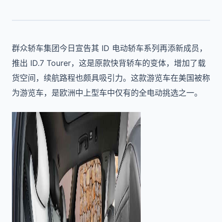
群众轿车集团今日宣告其 ID 电动轿车系列再添新成员，
推出 ID.7 Tourer，这是原款快背轿车的变体，增加了载
货空间，续航路程也颇具吸引力。这款游览车在美国被称
为游览车，是欧洲中上型车中仅有的全电动挑选之一。