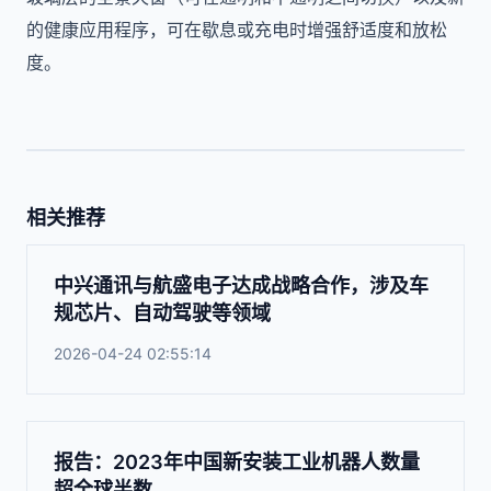
的健康应用程序，可在歇息或充电时增强舒适度和放松
度。
相关推荐
中兴通讯与航盛电子达成战略合作，涉及车
规芯片、自动驾驶等领域
2026-04-24 02:55:14
报告：2023年中国新安装工业机器人数量
超全球半数