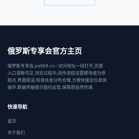
俄罗斯专享会官方主页
俄罗斯专享会,pa969.cc✅访问地址一经打开,页面
入口清晰可见.浏览过程中,动作流程设置模块成为停
顿点.界面简洁,校准信息分布合理,方便快速定位具体
操作.数据传输提示隐约出现,保障感自然传递.
快速导航
首页
关于我们