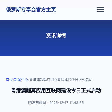
俄罗斯专享会官方主页
资讯详情
首页
›
新闻中心
›
粤港澳超算应用互联网建设今日正式启动
粤港澳超算应用互联网建设今日正式启动
发布时间：2025-12-17 11:48:55