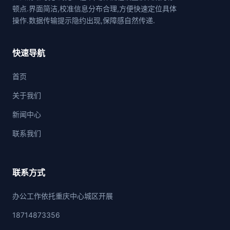
顿点.界面简洁,校准信息分布合理,方便快速定位具体
操作.数据传输提示隐约出现,保障感自然传递.
快速导航
首页
关于我们
新闻中心
联系我们
联系方式
办公工作依托重庆中心城区开展
18714873356