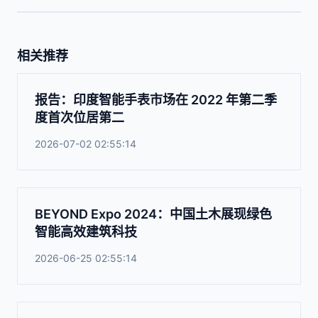
相关推荐
报告：印度智能手表市场在 2022 年第二季
度首次位居第二
2026-07-02 02:55:14
BEYOND Expo 2024：中国土木展现绿色
智能高效建筑科技
2026-06-25 02:55:14