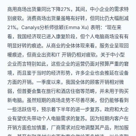
商用商场出货量同比下降27%，其间，中小企业的需求特
别疲软。消费商场出货量虽略有好转，但同比仍大幅削减
21%。Canalys分析师徐颖(Emma Xu) 表明：“现在来
看，我国经济现已进入康复阶段，但个人电脑商场没有有
明显好转的痕迹。从商业的全体体现来看，服务业呈现回
暖痕迹，但商业出资和IT 开销仍相对疲软。关于中小型
企业而言特别如此，这些企业的运营仍面对预算严重的窘
境，而且鉴于当时的经济形势，许多企业也会推延在设备
方面的开销。一季度以来，我国全体的顾客开销相对微
弱，但首要会集在旅行和酒店住宿等范畴，并未用于购买
新电脑。虽然短期的商场走势不尽善尽美，但仍能够看到
一些活跃信号，预示着下半年的进一步复苏，政府和大企
业有望优先带动个人电脑需求的复苏。因为短期内客户在
开销方面愈加慎重，厂商需求对应地调整其产品，附加服