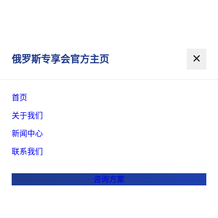
俄罗斯专享会官方主页
资讯详情
首
新闻
特斯拉为国内车主带来新年 OTA，新增微信小程序、
›
›
页
中心
Apple Music、手写键盘等
特斯拉为国内车主带来新年 OTA，新增微信
小程序、Apple Music、手写键盘等