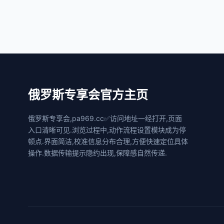
俄罗斯专享会官方主页
俄罗斯专享会,pa969.cc✅访问地址一经打开,页面
入口清晰可见.浏览过程中,动作流程设置模块成为停
顿点.界面简洁,校准信息分布合理,方便快速定位具体
操作.数据传输提示隐约出现,保障感自然传递.