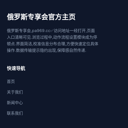
俄罗斯专享会官方主页
俄罗斯专享会,pa969.cc✅访问地址一经打开,页面
入口清晰可见.浏览过程中,动作流程设置模块成为停
顿点.界面简洁,校准信息分布合理,方便快速定位具体
操作.数据传输提示隐约出现,保障感自然传递.
快速导航
首页
关于我们
新闻中心
联系我们