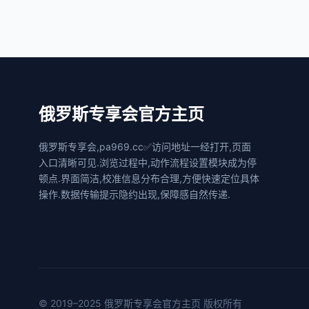
俄罗斯专享会官方主页
俄罗斯专享会,pa969.cc✅访问地址一经打开,页面
入口清晰可见.浏览过程中,动作流程设置模块成为停
顿点.界面简洁,校准信息分布合理,方便快速定位具体
操作.数据传输提示隐约出现,保障感自然传递.
© 2019–2025 俄罗斯专享会官方主页 版权所有