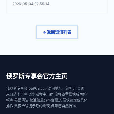
2026-05-04 02:55:14
返回资讯列表
俄罗斯专享会官方主页
俄罗斯专享会,pa969.cc✅访问地址一经打开,页面
入口清晰可见.浏览过程中,动作流程设置模块成为停
顿点.界面简洁,校准信息分布合理,方便快速定位具体
操作.数据传输提示隐约出现,保障感自然传递.