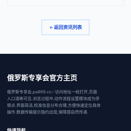
返回资讯列表
俄罗斯专享会官方主页
俄罗斯专享会,pa969.cc✅访问地址一经打开,页面
入口清晰可见.浏览过程中,动作流程设置模块成为停
顿点.界面简洁,校准信息分布合理,方便快速定位具体
操作.数据传输提示隐约出现,保障感自然传递.
快速导航