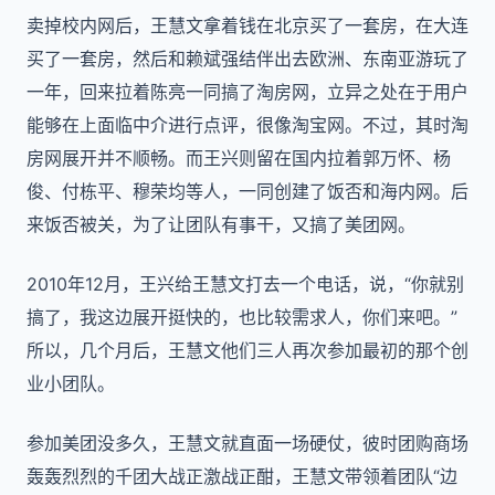
卖掉校内网后，王慧文拿着钱在北京买了一套房，在大连
买了一套房，然后和赖斌强结伴出去欧洲、东南亚游玩了
一年，回来拉着陈亮一同搞了淘房网，立异之处在于用户
能够在上面临中介进行点评，很像淘宝网。不过，其时淘
房网展开并不顺畅。而王兴则留在国内拉着郭万怀、杨
俊、付栋平、穆荣均等人，一同创建了饭否和海内网。后
来饭否被关，为了让团队有事干，又搞了美团网。
2010年12月，王兴给王慧文打去一个电话，说，“你就别
搞了，我这边展开挺快的，也比较需求人，你们来吧。”
所以，几个月后，王慧文他们三人再次参加最初的那个创
业小团队。
参加美团没多久，王慧文就直面一场硬仗，彼时团购商场
轰轰烈烈的千团大战正激战正酣，王慧文带领着团队“边