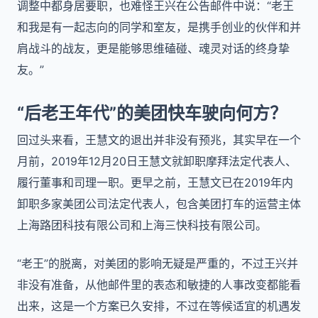
调整中都身居要职，也难怪王兴在公告邮件中说：“老王
和我是有一起志向的同学和室友，是携手创业的伙伴和并
肩战斗的战友，更是能够思维磕碰、魂灵对话的终身挚
友。”
“后老王年代”的美团快车驶向何方？
回过头来看，王慧文的退出并非没有预兆，其实早在一个
月前，2019年12月20日王慧文就卸职摩拜法定代表人、
履行董事和司理一职。更早之前，王慧文已在2019年内
卸职多家美团公司法定代表人，包含美团打车的运营主体
上海路团科技有限公司和上海三快科技有限公司。
“老王”的脱离，对美团的影响无疑是严重的，不过王兴并
非没有准备，从他邮件里的表态和敏捷的人事改变都能看
出来，这是一个方案已久安排，不过在等候适宜的机遇发