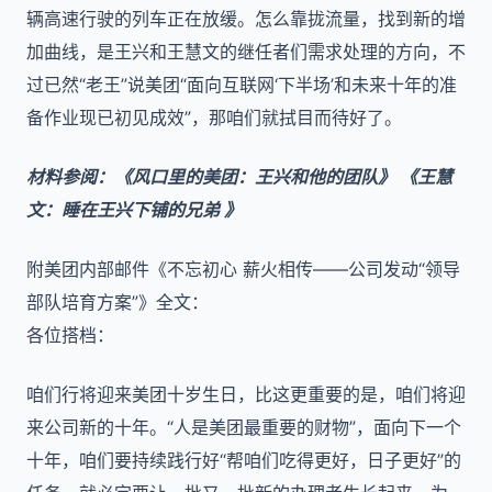
辆高速行驶的列车正在放缓。怎么靠拢流量，找到新的增
加曲线，是王兴和王慧文的继任者们需求处理的方向，不
过已然“老王”说美团“面向互联网‘下半场’和未来十年的准
备作业现已初见成效”，那咱们就拭目而待好了。
材料参阅：《风口里的美团：王兴和他的团队》 《王慧
文：睡在王兴下铺的兄弟 》
附美团内部邮件《不忘初心 薪火相传——公司发动“领导
部队培育方案”》全文：
各位搭档：
咱们行将迎来美团十岁生日，比这更重要的是，咱们将迎
来公司新的十年。“人是美团最重要的财物”，面向下一个
十年，咱们要持续践行好“帮咱们吃得更好，日子更好”的