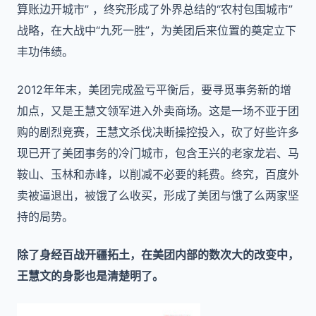
算账边开城市” ，终究形成了外界总结的“农村包围城市”
战略，在大战中“九死一胜”，为美团后来位置的奠定立下
丰功伟绩。
2012年年末，美团完成盈亏平衡后，要寻觅事务新的增
加点，又是王慧文领军进入外卖商场。这是一场不亚于团
购的剧烈竞赛，王慧文杀伐决断操控投入，砍了好些许多
现已开了美团事务的冷门城市，包含王兴的老家龙岩、马
鞍山、玉林和赤峰，以削减不必要的耗费。终究，百度外
卖被逼退出，被饿了么收买，形成了美团与饿了么两家坚
持的局势。
除了身经百战开疆拓土，在美团内部的数次大的改变中，
王慧文的身影也是清楚明了。