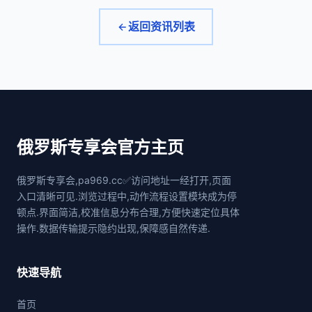
返回资讯列表
俄罗斯专享会官方主页
俄罗斯专享会,pa969.cc✅访问地址一经打开,页面
入口清晰可见.浏览过程中,动作流程设置模块成为停
顿点.界面简洁,校准信息分布合理,方便快速定位具体
操作.数据传输提示隐约出现,保障感自然传递.
快速导航
首页