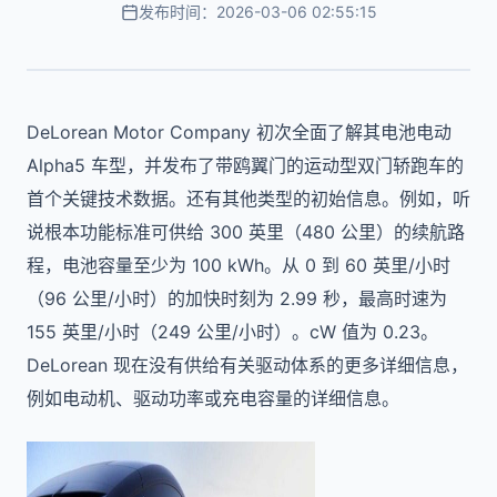
发布时间：2026-03-06 02:55:15
DeLorean Motor Company 初次全面了解其电池电动
Alpha5 车型，并发布了带鸥翼门的运动型双门轿跑车的
首个关键技术数据。还有其他类型的初始信息。例如，听
说根本功能标准可供给 300 英里（480 公里）的续航路
程，电池容量至少为 100 kWh。从 0 到 60 英里/小时
（96 公里/小时）的加快时刻为 2.99 秒，最高时速为
155 英里/小时（249 公里/小时）。cW 值为 0.23。
DeLorean 现在没有供给有关驱动体系的更多详细信息，
例如电动机、驱动功率或充电容量的详细信息。