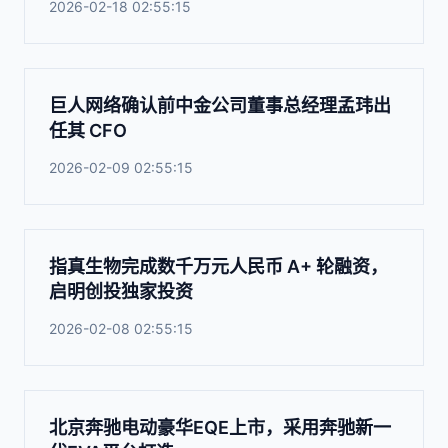
2026-02-18 02:55:15
巨人网络确认前中金公司董事总经理孟玮出
任其 CFO
2026-02-09 02:55:15
指真生物完成数千万元人民币 A+ 轮融资，
启明创投独家投资
2026-02-08 02:55:15
北京奔驰电动豪华EQE上市，采用奔驰新一