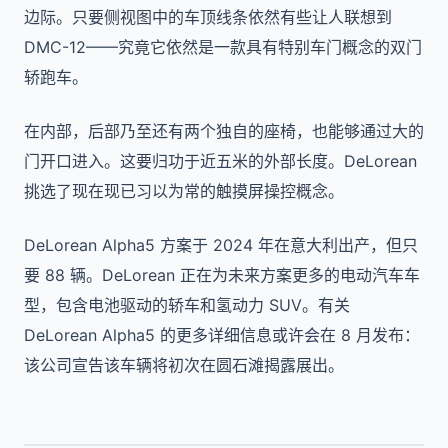
边际。只要侧视图中的车顶线条依然有些让人联想到
DMC-12——究竟它依然是一款具有特别车门概念的双门
轿跑车。
在内部，后部乃至还有两个独自的座椅，也能够通过大的
门开口进入。这要归功于近五米的外部长度。DeLorean
挑选了现在现已习以为常的触摸屏操控概念。
DeLorean Alpha5 方案于 2024 年在意大利出产，但只
要 88 辆。DeLorean 正在为未来方案更多的电动汽车车
型，包含电池驱动的轿车和氢动力 SUV。有关
DeLorean Alpha5 的更多详细信息或许会在 8 月发布：
该公司宣告该车辆将初次在圆石滩揭露展出。