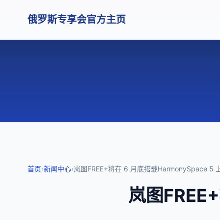
俄罗斯专享会官方主页
首页
›
新闻中心
›
岚图FREE+将在 6 月底搭载HarmonySpace 5 
岚图FREE+