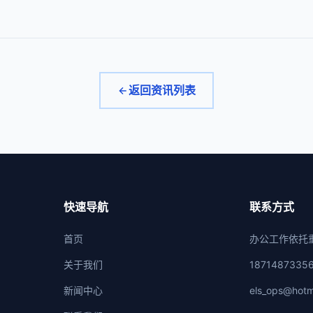
返回资讯列表
快速导航
联系方式
首页
办公工作依托
关于我们
1871487335
新闻中心
els_ops@hotm