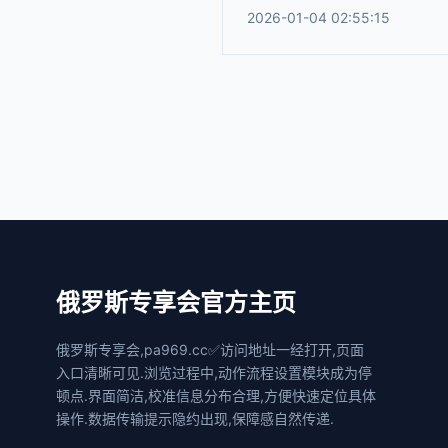
2026-01-04 02:55:15
俄罗斯专享会官方主页
俄罗斯专享会,pa969.cc✅访问地址一经打开,页面
入口清晰可见.浏览过程中,动作流程设置模块成为停
顿点.界面简洁,校准信息分布合理,方便快速定位具体
操作.数据传输提示隐约出现,保障感自然传递.