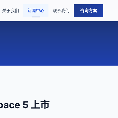
关于我们
新闻中心
联系我们
咨询方案
ace 5 上市