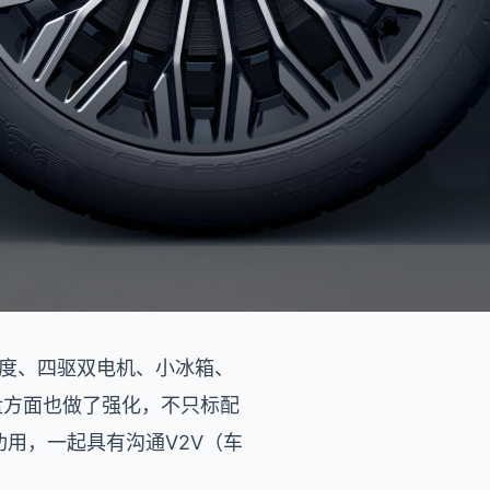
长度、四驱双电机、小冰箱、
底盘方面也做了强化，不只标配
功用，一起具有沟通V2V（车