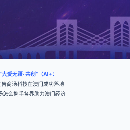
大爱无疆· 共创”（AI+：
宣告商汤科技在澳门成功落地
汤怎么携手各界助力澳门经济