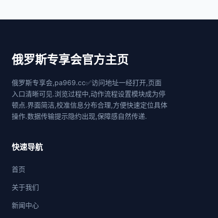
俄罗斯专享会官方主页
俄罗斯专享会,pa969.cc✅访问地址一经打开,页面
入口清晰可见.浏览过程中,动作流程设置模块成为停
顿点.界面简洁,校准信息分布合理,方便快速定位具体
操作.数据传输提示隐约出现,保障感自然传递.
快速导航
首页
关于我们
新闻中心