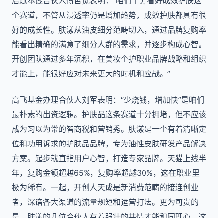
启赋本钱合伙人傅哲宽表明：“咱们十分看好成效护肤这
个赛道，不管从浸透率仍是增加趋势，成效护肤都具有很
好的成长性。肤漾从油皮细分范畴切入，通过品牌复购率
能看出精确的满意了细分人群的需求，并逐步构成心智。
开创团队通过多年沉积，在美妆个护职业品牌战略和组织
才能上，能很好应对未来更大的时机和应战。”
高飞基金办理合伙人刘军表明：“少烧钱，增加快”是咱们
最朴素的出资逻辑。护肤品这条赛道十分拥堵，但不应该
成为习以为常的智商税和营销秀。肤漾是一个有着清晰定
位和功用诉求的护肤品品牌，专为油性皮肤研发产品解决
方案。起步就直指用户心智，打造专家品牌。天猫上线半
年，复购金额超越65%，复购率超越30%，这在职业里
极为稀有。一起，开创人天成是新消费范畴的接连创业
者，深谙各大渠道的流量规矩和运营打法。更为可贵的
是，肤漾的几位合伙人有着强壮的共情才能和同理心，这