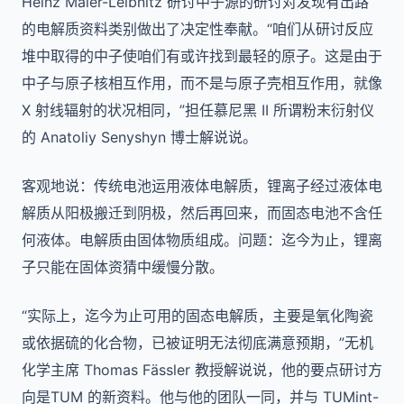
Heinz Maier-Leibnitz 研讨中子源的研讨对发现有出路
的电解质资料类别做出了决定性奉献。“咱们从研讨反应
堆中取得的中子使咱们有或许找到最轻的原子。这是由于
中子与原子核相互作用，而不是与原子壳相互作用，就像
X 射线辐射的状况相同，”担任慕尼黑 II 所谓粉末衍射仪
的 Anatoliy Senyshyn 博士解说说。
客观地说：传统电池运用液体电解质，锂离子经过液体电
解质从阳极搬迁到阴极，然后再回来，而固态电池不含任
何液体。电解质由固体物质组成。问题：迄今为止，锂离
子只能在固体资猜中缓慢分散。
“实际上，迄今为止可用的固态电解质，主要是氧化陶瓷
或依据硫的化合物，已被证明无法彻底满意预期，”无机
化学主席 Thomas Fässler 教授解说说，他的要点研讨方
向是TUM 的新资料。他与他的团队一同，并与 TUMint-