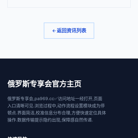
返回资讯列表
俄罗斯专享会官方主页
俄罗斯专享会,pa969.cc✅访问地址一经打开,页面
入口清晰可见.浏览过程中,动作流程设置模块成为停
顿点.界面简洁,校准信息分布合理,方便快速定位具体
操作.数据传输提示隐约出现,保障感自然传递.