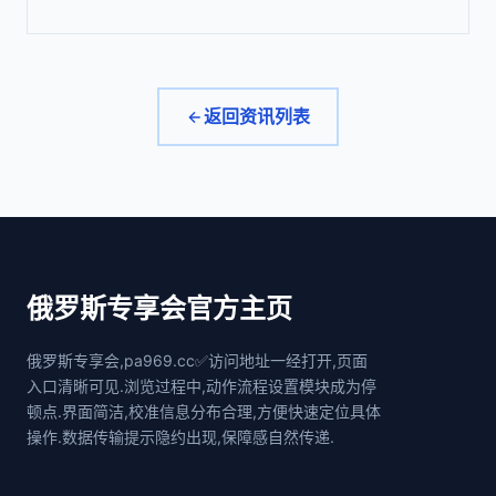
返回资讯列表
俄罗斯专享会官方主页
俄罗斯专享会,pa969.cc✅访问地址一经打开,页面
入口清晰可见.浏览过程中,动作流程设置模块成为停
顿点.界面简洁,校准信息分布合理,方便快速定位具体
操作.数据传输提示隐约出现,保障感自然传递.