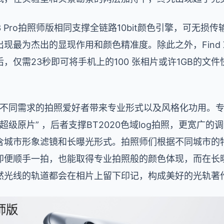
 X3 Pro拍照师版相同支撑全链路10bit颜色引擎，可无
现最为杰出的显现作用和颜色精准度。除此之外，Find X
，仅需23秒即可将手机上的100 张相片或许1GB的文
版还针对不同需求的拍照爱好者带来专业形式以及风格化功用
t的“超级原片” ，后者支撑BT2020色域log拍照，更宽
含城市形象滤镜和长曝光形式。拍照师们根据不同城市的特
即便顺手一拍，也能取得专业拍照般的颜色体现，而在长
然光线的轨道都会在相片上留下印记，构成美好的光轨著