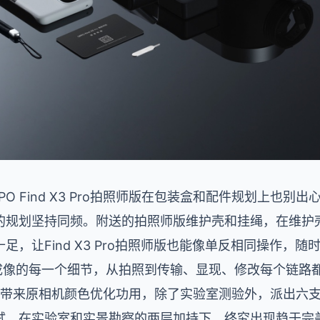
O Find X3 Pro拍照师版在包装盒和配件规划上也别
的规划坚持同频。附送的拍照师版维护壳和挂绳，在维护
，让Find X3 Pro拍照师版也能像单反相同操作，随
师版雕刻成像的每一个细节，从拍照到传输、显现、修改每个链
ro拍照师版带来原相机颜色优化功用，除了实验室测验外，派出
试，在实验室和实景勘察的两层加持下，终究出现趋于完