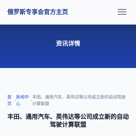
俄罗斯专享会官方主页
资讯详情
首
新闻中
丰田、通用汽车、英伟达等公司成立新的自动驾驶
›
›
页
心
计算联盟
丰田、通用汽车、英伟达等公司成立新的自动
驾驶计算联盟