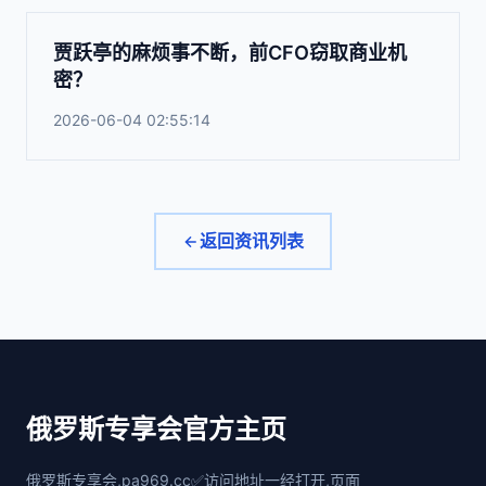
贾跃亭的麻烦事不断，前CFO窃取商业机
密？
2026-06-04 02:55:14
返回资讯列表
俄罗斯专享会官方主页
俄罗斯专享会,pa969.cc✅访问地址一经打开,页面