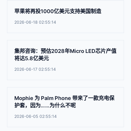
苹果将再投1000亿美元支持美国制造
2026-06-18 02:55:14
集邦咨询：预估2028年Micro LED芯片产值
将达5.8亿美元
2026-06-17 02:55:14
Mophie 为 Palm Phone 带来了一款充电保
护套，因为……为什么不呢
2026-06-05 02:55:14