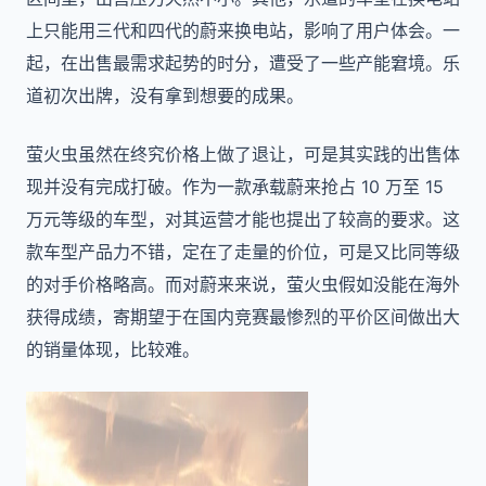
上只能用三代和四代的蔚来换电站，影响了用户体会。一
起，在出售最需求起势的时分，遭受了一些产能窘境。乐
道初次出牌，没有拿到想要的成果。
萤火虫虽然在终究价格上做了退让，可是其实践的出售体
现并没有完成打破。作为一款承载蔚来抢占 10 万至 15
万元等级的车型，对其运营才能也提出了较高的要求。这
款车型产品力不错，定在了走量的价位，可是又比同等级
的对手价格略高。而对蔚来来说，萤火虫假如没能在海外
获得成绩，寄期望于在国内竞赛最惨烈的平价区间做出大
的销量体现，比较难。