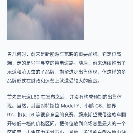
曾几何时，蔚来是新能源车范畴的重要品牌。它定位高
端，走的是异乎寻常的换电道路。随后，蔚来连续推出了
乐道和萤火虫的子品牌，期望进步出售体现，但这样的多
品牌形式在财政和运营上就遭受较大的应战。
首先是乐道L60 在发布之后，并没有构成预期的出售体
现。当然，其面对特斯拉 Model Y、小鹏 G6、智界
R7、抱负 L6 等很多竞品的竞赛，蔚来期望凭借这款车翻
开较低一档的价格区间，把价位放到商场容量最大的一个
区间里，出售压力天然不小。其他，乐道的车型在换电站