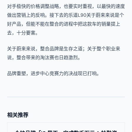
对手极快的价格调整战略，也要实时重视，以最快的速度
做出营销上的反响。接下去的乐道L90关于蔚来来说是个
好产品，但能不能在整合的进程中把这款车的销量提上
去，十分要害。
关于蔚来来说，整合品牌是生存之道；关于整个职业来
说，整合带来的淘汰赛也日趋激烈。
品牌重塑，进步中心竞赛力的决战现已打响。
相关推荐