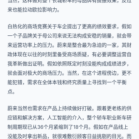
当然，这样做对整个长城轿车的母品牌有提振效果，反过
来也能拉动欧拉影响力。
白热化的商场竞赛关于车企提出了更高的绩效要求，假如
一个子品牌关于母公司来说无法构成安稳的销量，就会带
来运营功率上的压力。蔚来是整合最为急迫的一家，其财
政体现在以往的时刻里备受商场质疑，有必要调整运营自
我革新做出证明。假如依照既定时刻没能构成成绩进步，
就会面对极大的商场压力。当然，在这个进程傍边，更不
能犯错，需求在全体本钱和终究质量上寻找到一个平衡
点。
蔚来当然也需求在产品上持续做好打破。跟着更老练的供
应链和解决方案，人工智能的介入，整个轿车职业新车研
制周期现已从36个月紧缩到了18个月。假如在产品线上
没能及时拿出新品，就很难敷衍顾客日益挑剔的目光。而