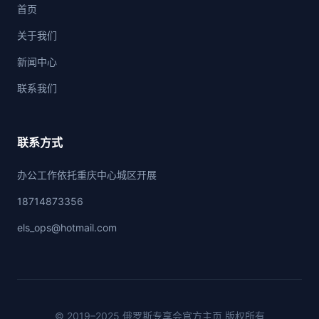
首页
关于我们
新闻中心
联系我们
联系方式
办公工作依托重庆中心城区开展
18714873356
els_ops@hotmail.com
© 2019–2025 俄罗斯专享会官方主页 版权所有