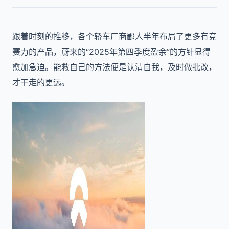
跟着时刻的推移，各个轿车厂商鄙人半年布局了更多有竞
赛力的产品，蔚来的“2025年第四季度盈余”的方针显得
愈加急迫。能救自己的方法便是认清自我，及时做批改，
才干走的更远。