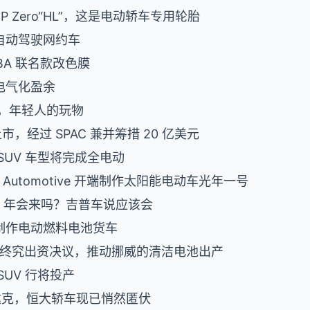
力 P Zero“HL”，这是电动轿车专用轮胎
自动驾驶网约车
NBA 联名款改色膜
电气化盈余
曝光，年轻人的玩物
上市，经过 SPAC 兼并筹措 20 亿美元
 SUV 车型将完成全电动
 Automotive 开端制作太阳能电动车光年一号
30 年会来吗？吉普车说应该会
制作电动燃料电池货车
厂的终究出资决议，推动挪威的清洁电池出产
UV 行将投产
斯达克，恒大轿车现已悄然匿伏