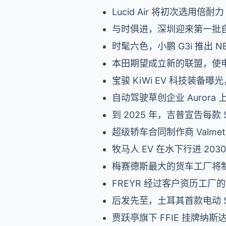
Lucid Air 将初次选用倍耐
与时俱进，深圳迎来第一批
时髦六色，小鹏 G3i 推出 
本田期望成立新的联盟，使
宝骏 KiWi EV 科技装备
自动驾驶草创企业 Aurora 
到 2025 年，吉普宣告每款
超级轿车合同制作商 Valmet
牧马人 EV 在水下行进 20
梅赛德斯最大的货车工厂将
FREYR 经过客户资历工
后发先至，土耳其首款电动 S
贾跃亭旗下 FFIE 挂牌纳