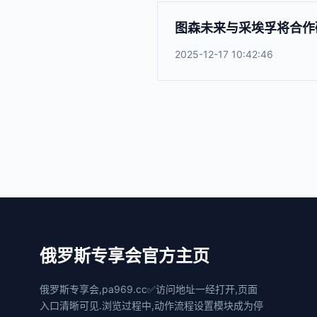
图森未来与采埃孚将合作
2025-12-17 10:42:46
俄罗斯专享会官方主页
俄罗斯专享会,pa969.cc✅访问地址一经打开,页面
入口清晰可见.浏览过程中,动作流程设置模块成为停