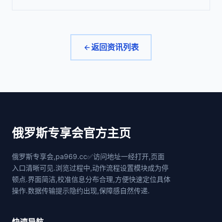
返回资讯列表
俄罗斯专享会官方主页
俄罗斯专享会,pa969.cc✅访问地址一经打开,页面
入口清晰可见.浏览过程中,动作流程设置模块成为停
顿点.界面简洁,校准信息分布合理,方便快速定位具体
操作.数据传输提示隐约出现,保障感自然传递.