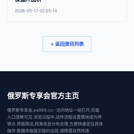
2026-05-17 02:55:14
返回资讯列表
俄罗斯专享会官方主页
俄罗斯专享会,pa969.cc✅访问地址一经打开,页面
入口清晰可见.浏览过程中,动作流程设置模块成为停
顿点.界面简洁,校准信息分布合理,方便快速定位具体
操作.数据传输提示隐约出现,保障感自然传递.