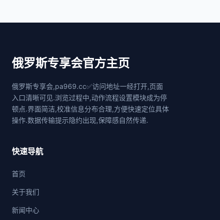
俄罗斯专享会官方主页
俄罗斯专享会,pa969.cc✅访问地址一经打开,页面
入口清晰可见.浏览过程中,动作流程设置模块成为停
顿点.界面简洁,校准信息分布合理,方便快速定位具体
操作.数据传输提示隐约出现,保障感自然传递.
快速导航
首页
关于我们
新闻中心