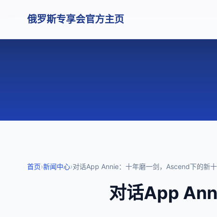
俄罗斯专享会官方主页
首页
›
新闻中心
›
对话App Annie：十年磨一剑，Ascend下的
对话App A