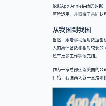
依据App Annie供给的数据，现
商所运用，并取得了共同认
从我国到我国
当然，跟着移动运用数据剖
大的集体基数和相对较长的网
还有更多工作等候完结。
作为一家总部坐落美国的公司，
伊始，我国商场就一直是咱