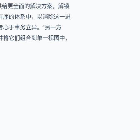
商供给更全面的解决方案，解锁
一个有序的体系中，以消除这一进
专心于事务立异。”另一方
历，并将它们组合到单一视图中，