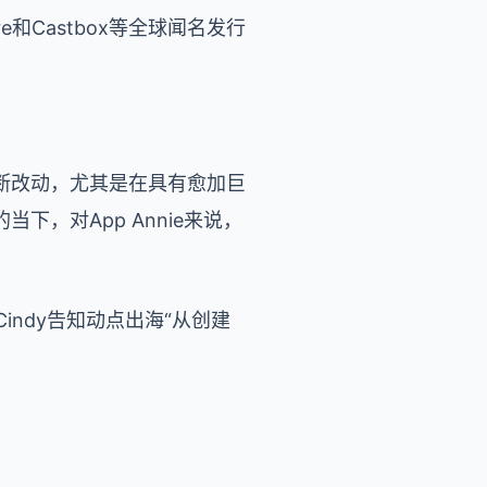
gure和Castbox等全球闻名发行
断改动，尤其是在具有愈加巨
，对App Annie来说，
indy告知动点出海“从创建