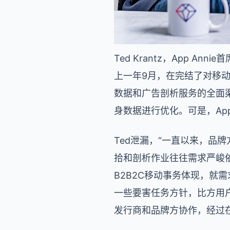
Ted Krantz，App Anni
上一年9月，在完结了对移动广
数据和广告剖析服务的全面渠
身数据进行优化。可是，Ap
Ted泄漏，“一直以来，品
拾和剖析作业往往需求严峻依
B2B2C移动事务体现，
一些要害任务方针，比方用户获取
发行商和品牌方协作，经过