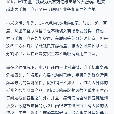
10%。IoT工业一跃成为具有万亿级商场的大蛋糕。越来
越成为手机厂商乃至是互联网企业争相布局的当地。
小米之后，华为、OPPO和vivo相继布局。与此一起，百
度、阿里等互联网巨子也不断切入商场想要分得一杯羹，
并与手机厂商在智能家居、车联网等细分范畴比赛。但是
这些厂商在几年前就现已开端布局，相应的地图也基本上
分割殆尽，现在正是夯实生态不断吸纳新用户之际。
而在这种情况下，小众厂商由于比例卑微，连手机事务都
危如累卵，何况现在布局也为时已晚，手机作为群众运用
频率最高的智能硬件，假如销量不如大厂，作为人身体的
延伸的智能穿戴产品，刚起步的品牌想必很简单由于生态
等问题被顾客拒之门外。并且，疫情使得全球供应链遭到
涉及，像魅族这样的小众厂商很难在供应链上有太多的话
语权。因而，许多方面的平衡考虑，或许也是其智能手表