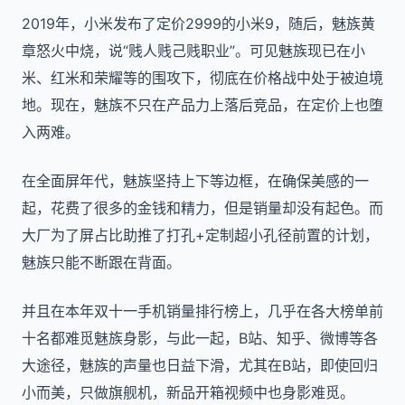
2019年，小米发布了定价2999的小米9，随后，魅族黄
章怒火中烧，说“贱人贱己贱职业”。可见魅族现已在小
米、红米和荣耀等的围攻下，彻底在价格战中处于被迫境
地。现在，魅族不只在产品力上落后竞品，在定价上也堕
入两难。
在全面屏年代，魅族坚持上下等边框，在确保美感的一
起，花费了很多的金钱和精力，但是销量却没有起色。而
大厂为了屏占比助推了打孔+定制超小孔径前置的计划，
魅族只能不断跟在背面。
并且在本年双十一手机销量排行榜上，几乎在各大榜单前
十名都难觅魅族身影，与此一起，B站、知乎、微博等各
大途径，魅族的声量也日益下滑，尤其在B站，即使回归
小而美，只做旗舰机，新品开箱视频中也身影难觅。