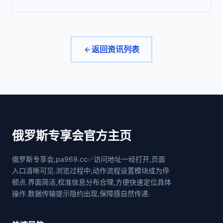
返回资讯列表
俄罗斯专享会官方主页
俄罗斯专享会,pa969.cc✅访问地址一经打开,页面
入口清晰可见.浏览过程中,动作流程设置模块成为停
顿点.界面简洁,校准信息分布合理,方便快速定位具体
操作.数据传输提示隐约出现,保障感自然传递.