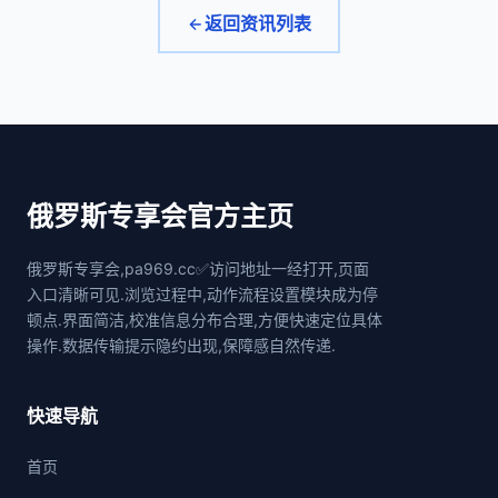
返回资讯列表
俄罗斯专享会官方主页
俄罗斯专享会,pa969.cc✅访问地址一经打开,页面
入口清晰可见.浏览过程中,动作流程设置模块成为停
顿点.界面简洁,校准信息分布合理,方便快速定位具体
操作.数据传输提示隐约出现,保障感自然传递.
快速导航
首页