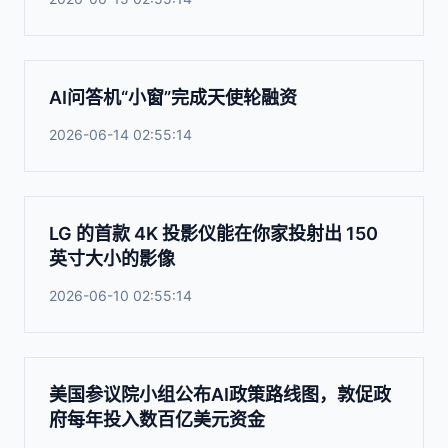
AI问答机“小窗”完成天使轮融资
2026-06-14 02:55:14
LG 的首款 4K 投影仪能在你家投射出 150
英寸大小的影像
2026-06-10 02:55:14
美国参议院小组公布AI政策路线图，敦促政
府每年投入数百亿美元资金