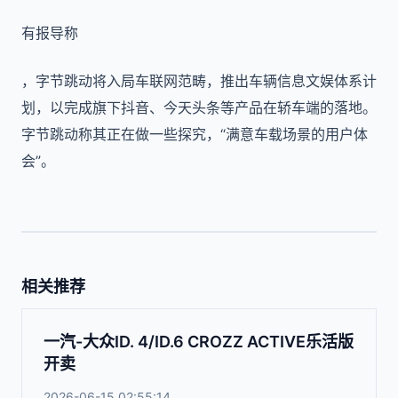
有报导称
，字节跳动将入局车联网范畴，推出车辆信息文娱体系计
划，以完成旗下抖音、今天头条等产品在轿车端的落地。
字节跳动称其正在做一些探究，“满意车载场景的用户体
会”。
相关推荐
一汽-大众ID. 4/ID.6 CROZZ ACTIVE乐活版
开卖
2026-06-15 02:55:14