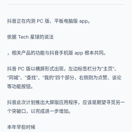
抖音正在内测 PC 版、平板电脑版 app。
依据 Tech 星球的说法
，相关产品的功能与抖音手机版 app 根本共同。
抖音 PC 版以横屏形式出现，左边标签栏分为“主页”、
“同城”、“查找”、“我的”四个部分，右侧则为点赞、谈论
等功能按钮。
抖音此次计划推出大屏版应用程序，应该是期望寻觅另一
个突破口，以完成进一步增加。
本年早些时候