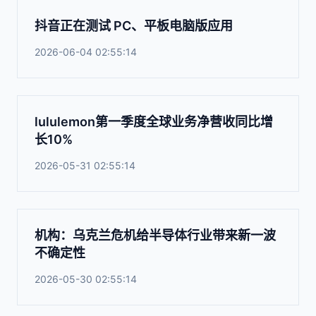
抖音正在测试 PC、平板电脑版应用
2026-06-04 02:55:14
lululemon第一季度全球业务净营收同比增
长10%
2026-05-31 02:55:14
机构：乌克兰危机给半导体行业带来新一波
不确定性
2026-05-30 02:55:14