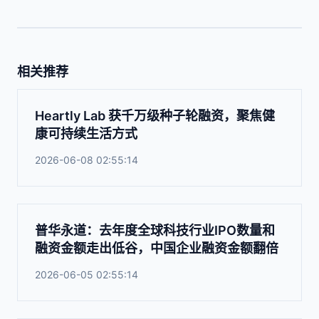
相关推荐
Heartly Lab 获千万级种子轮融资，聚焦健
康可持续生活方式
2026-06-08 02:55:14
普华永道：去年度全球科技行业IPO数量和
融资金额走出低谷，中国企业融资金额翻倍
2026-06-05 02:55:14