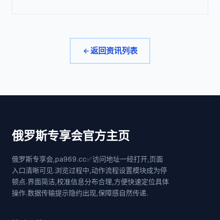
返回资讯列表
俄罗斯专享会官方主页
俄罗斯专享会,pa969.cc✅访问地址一经打开,页面
入口清晰可见.浏览过程中,动作流程设置模块成为停
顿点.界面简洁,校准信息分布合理,方便快速定位具体
操作.数据传输提示隐约出现,保障感自然传递.